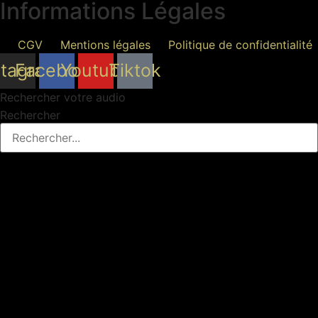
Informations Légales
CGV
Mentions légales
Politique de confidentialité
stagram
Facebook
Youtube
Tiktok
Rechercher votre audio
Rechercher