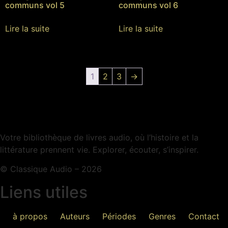
communs vol 5
communs vol 6
Lire la suite
Lire la suite
1
2
3
→
Votre bibliothèque de livres audio, où l’histoire et la
littérature prennent vie. Explorer, écouter, s’inspirer.
© Classique Audio – 2026
Liens utiles
à propos
Auteurs
Périodes
Genres
Contact