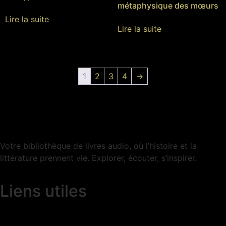
métaphysique des mœurs
Lire la suite
Lire la suite
1
2
3
4
→
Votre bibliothèque de livres audio, où l’histoire et la
littérature prennent vie. Explorer, écouter, s’inspirer.
Liens utiles