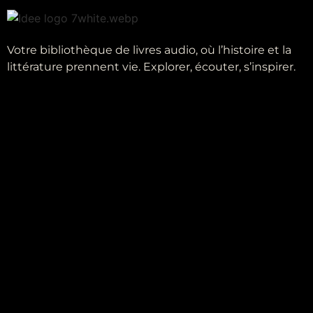
Votre bibliothèque de livres audio, où l’histoire et la
littérature prennent vie. Explorer, écouter, s’inspirer.
Liens utiles
à propos
Auteurs
Périodes
Genres
Contact
Informations Légales
CGV
Mentions légales
Politique de confidentialité