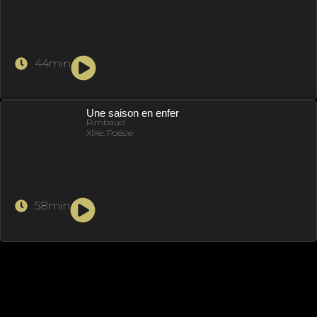
44min
Une saison en enfer
Rimbaud
XIXe, Poésie
58min