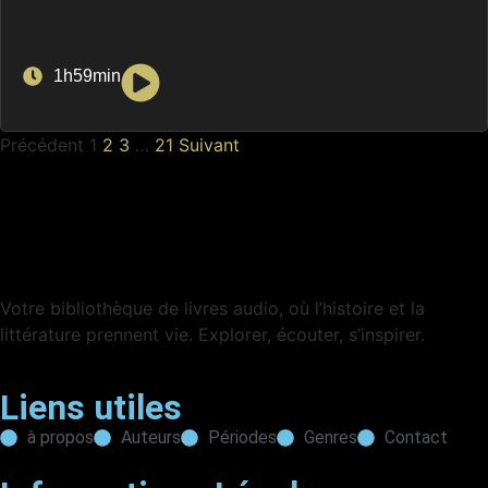
1h59min
Précédent
1
2
3
…
21
Suivant
Votre bibliothèque de livres audio, où l’histoire et la
littérature prennent vie. Explorer, écouter, s’inspirer.
Liens utiles
à propos
Auteurs
Périodes
Genres
Contact