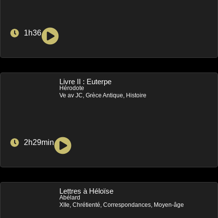
1h36
Livre II : Euterpe
Hérodote
Ve av JC, Grèce Antique, Histoire
2h29min
Lettres à Héloïse
Abélard
XIIe, Chrétienté, Correspondances, Moyen-âge