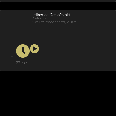
Lettres de Dostoïevski
Dostoïevski
XIXe, Correspondances, Russie
27min