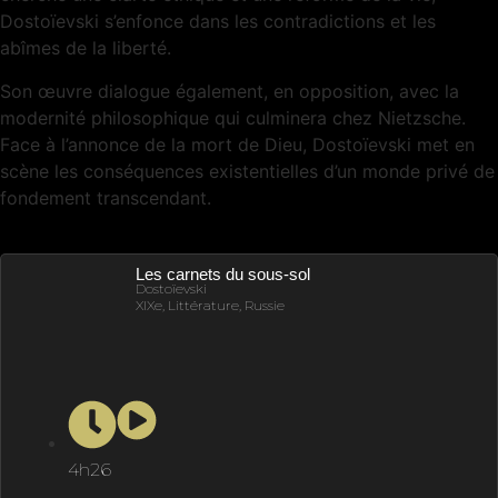
Dostoïevski s’enfonce dans les contradictions et les
abîmes de la liberté.
Son œuvre dialogue également, en opposition, avec la
modernité philosophique qui culminera chez Nietzsche.
Face à l’annonce de la mort de Dieu, Dostoïevski met en
scène les conséquences existentielles d’un monde privé de
fondement transcendant.
Les carnets du sous-sol
Dostoïevski
XIXe, Littérature, Russie
4h26