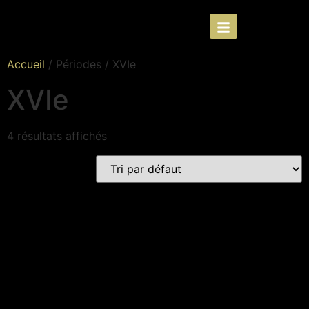
Accueil
/ Périodes / XVIe
XVIe
4 résultats affichés