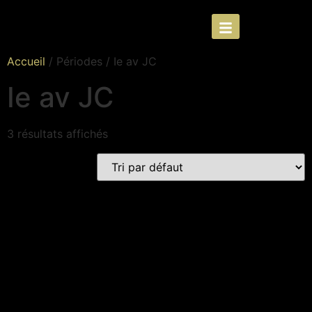
Accueil
/ Périodes / Ie av JC
Ie av JC
3 résultats affichés