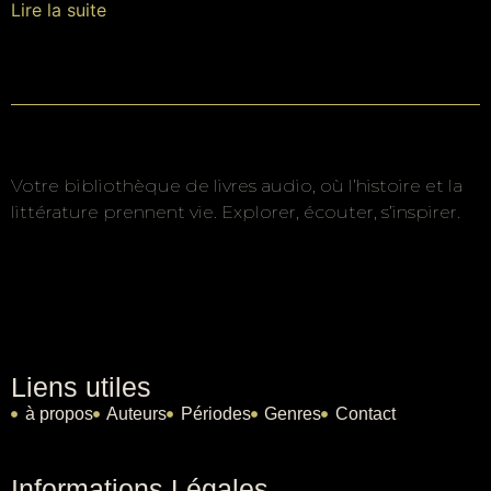
Lire la suite
Votre bibliothèque de livres audio, où l’histoire et la
littérature prennent vie. Explorer, écouter, s’inspirer.
Liens utiles
à propos
Auteurs
Périodes
Genres
Contact
Informations Légales