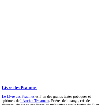
Livre des Psaumes
Le Livre des Psaumes
est l’un des grands textes poétiques et
spirituels de
l’Ancien Testament
. Prières de louange, cris de
détresse, chants de confiance ou méditations sur la justice de Dieu,