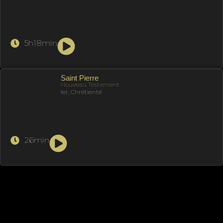
5h18min
Saint Pierre
Nouveau Testament
Ier, Chrétienté
26min