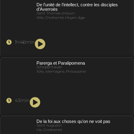
De l’unité de l’intellect, contre les disciples
d’Averroès
Saint Thomas d'Aquin
XIIIe, Chrétienté, Moyen-âge
1h46min
Parerga et Paralipomena
Schopenhauer
XIXe, Allemagne, Philosophie
43min
De la foi aux choses qu’on ne voit pas
Saint Augustin
IVe, Chrétienté