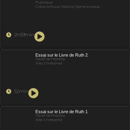
Plutarque
Grèce Antique, Histoire, Rome antique
2h39min
Essai sur le Livre de Ruth 2
Tardif de Moidrey
XIXe, Chrétienté
52min
Essai sur le Livre de Ruth 1
Tardif de Moidrey
XIXe, Chrétienté