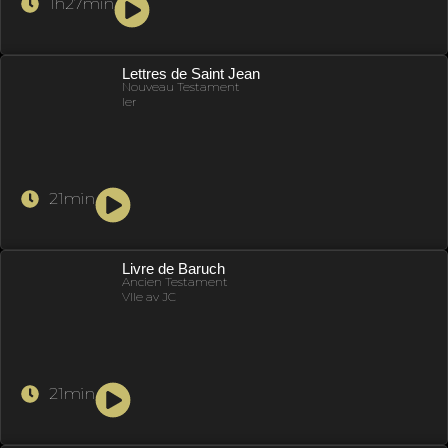
1h27min
Lettres de Saint Jean
Nouveau Testament
Ier
21min
Livre de Baruch
Ancien Testament
VIIe av JC
21min