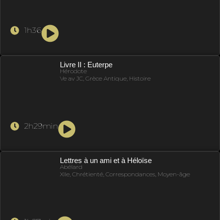
1h36
Livre II : Euterpe
Hérodote
Ve av JC, Grèce Antique, Histoire
2h29min
Lettres à un ami et à Héloïse
Abélard
XIIe, Chrétienté, Correspondances, Moyen-âge