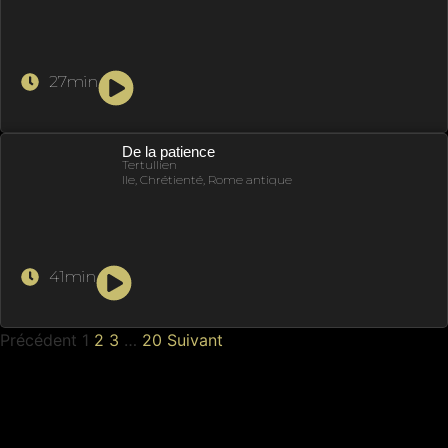
27min
De la patience
Tertullien
IIe, Chrétienté, Rome antique
41min
Précédent
1
2
3
…
20
Suivant