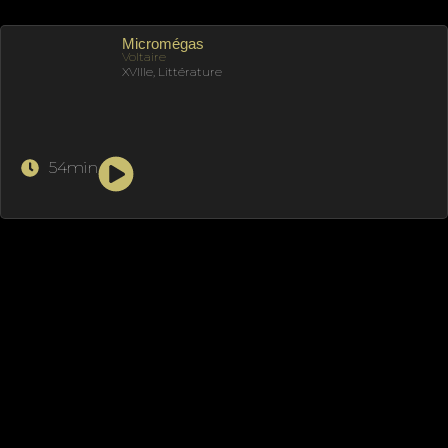
Micromégas
Voltaire
XVIIIe, Littérature
54min