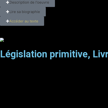
Description de l'oeuvre
Lire sa biographie
Accéder au texte
Législation primitive, Li
12 PISTES