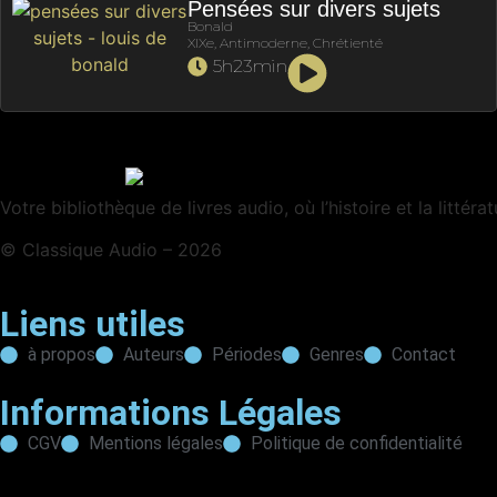
Pensées sur divers sujets
Bonald
XIXe, Antimoderne, Chrétienté
5h23min
Votre bibliothèque de livres audio, où l’histoire et la littéra
© Classique Audio – 2026
Liens utiles
à propos
Auteurs
Périodes
Genres
Contact
Informations Légales
CGV
Mentions légales
Politique de confidentialité