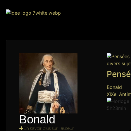
Pensée
Bonald
XIXe
,
Anti
5h23min
Bonald
En savoir plus sur l'auteur