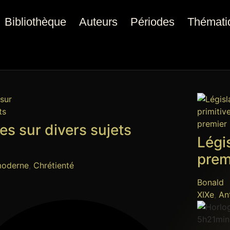
Bibliothèque
Auteurs
Périodes
Thémati
s sur divers sujets
Légis
prem
moderne
,
Chrétienté
Bonald
XIXe
,
An
5h21min