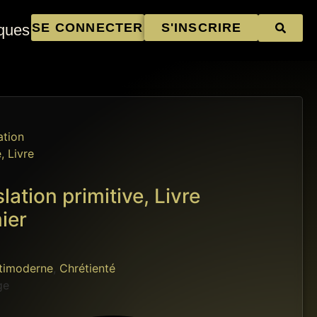
SE CONNECTER
S'INSCRIRE
ques
lation primitive, Livre
ier
timoderne
,
Chrétienté