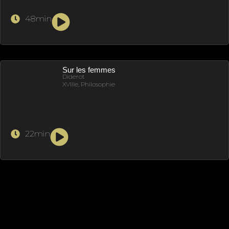
48min
Sur les femmes
Diderot
XVIIIe, Philosophie
22min