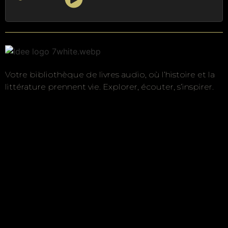
Votre bibliothèque de livres audio, où l’histoire et la
littérature prennent vie. Explorer, écouter, s’inspirer.
Liens utiles
à propos
Auteurs
Périodes
Genres
Contact
Informations Légales
CGV
Mentions légales
Politique de confidentialité