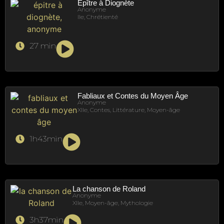
Épître à Diognète
Anonyme
IIe, Chrétienté
27 min
Fabliaux et Contes du Moyen Âge
Anonyme
XIIe, Contes, Littérature, Moyen-âge
1h43min
La chanson de Roland
Anonyme
XIIe, Moyen-âge, Mythologie
3h37min