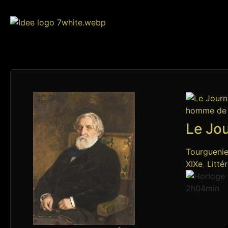
Le Jo
Tourgueni
XIXe
,
Litté
2h04min