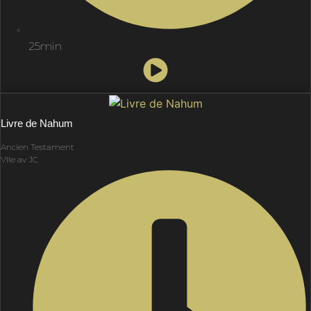
25min
Livre de Nahum
Ancien Testament
VIIe av JC