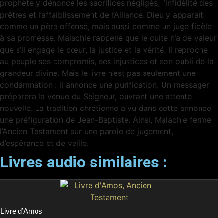
prophète y dénonce les sacrifices négligés, l’infidélité des
prêtres et l’affaiblissement de l’Alliance. Dieu y apparaît
comme un père offensé, mais aussi comme un juge fidèle
à sa promesse. Malachie rappelle que le culte n’a de valeur
que s’il engage le cœur, la justice et la vérité. Il reproche
au peuple ses compromis, ses injustices et son oubli de la
grandeur divine. Mais le livre n’est pas seulement une
condamnation : il annonce une purification. Un messager
préparera la venue du Seigneur, ouvrant une attente
nouvelle. La tradition chrétienne a vu dans cette annonce
une préfiguration de Jean-Baptiste. Ainsi, Malachie ferme
l’Ancien Testament sur une parole de jugement,
d’espérance et de veille.
Livres audio similaires :
Livre d’Amos