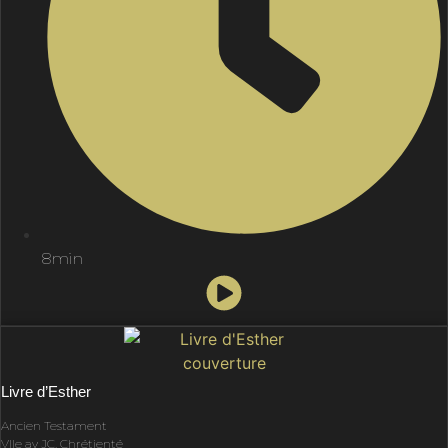
8min
Livre d’Esther
Ancien Testament
VIIe av JC, Chrétienté