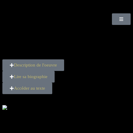
Mirbeau
Description de l'oeuvre
Lire sa biographie
Accéder au texte
Le Jardin des supplices
18 PISTES