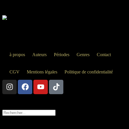
Livres audio similaires :
Votre bibliothèque de livres audio, où l’histoire et la littérature
prennent vie. Explorer, écouter, s’inspirer.
Liens utiles
à propos
Auteurs
Périodes
Genres
Contact
Informations Légales
CGV
Mentions légales
Politique de confidentialité
Rechercher votre audio