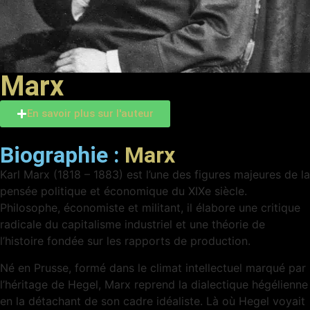
Marx
En savoir plus sur l'auteur
Biographie :
Marx
Karl Marx (1818 – 1883) est l’une des figures majeures de la
pensée politique et économique du XIXe siècle.
Philosophe, économiste et militant, il élabore une critique
radicale du capitalisme industriel et une théorie de
l’histoire fondée sur les rapports de production.
Né en Prusse, formé dans le climat intellectuel marqué par
l’héritage de Hegel, Marx reprend la dialectique hégélienne
en la détachant de son cadre idéaliste. Là où Hegel voyait