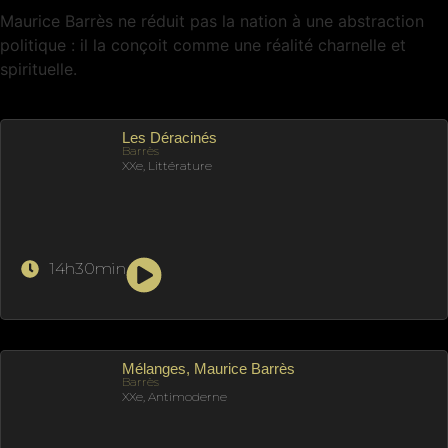
Maurice Barrès ne réduit pas la nation à une abstraction
politique : il la conçoit comme une réalité charnelle et
spirituelle.
Les Déracinés
Barrès
XXe, Littérature
14h30min
Mélanges, Maurice Barrès
Barrès
XXe, Antimoderne