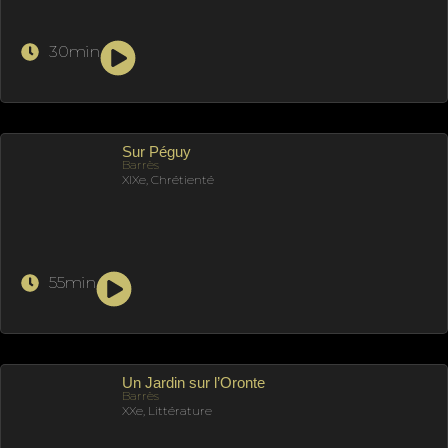
30min
Sur Péguy
Barrès
XIXe, Chrétienté
55min
Un Jardin sur l’Oronte
Barrès
XXe, Littérature