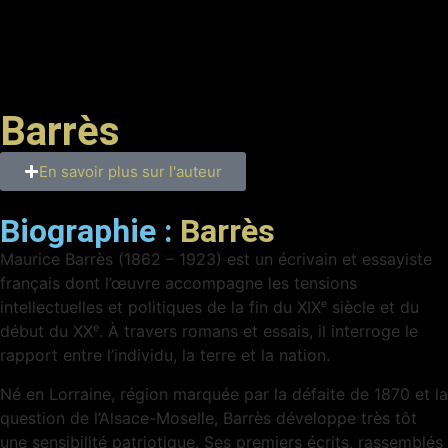
Barrès
En savoir plus sur l'auteur
Biographie :
Barrès
Maurice Barrès (1862 – 1923) est un écrivain et essayiste
français dont l’œuvre accompagne les tensions
intellectuelles et politiques de la fin du XIXᵉ siècle et du
début du XXᵉ. À travers romans et essais, il interroge le
rapport entre l’individu, la terre et la nation.
Né en Lorraine, région marquée par la défaite de 1870 et la
question de l’Alsace-Moselle, Barrès développe très tôt
une sensibilité patriotique. Ses premiers écrits, rassemblés